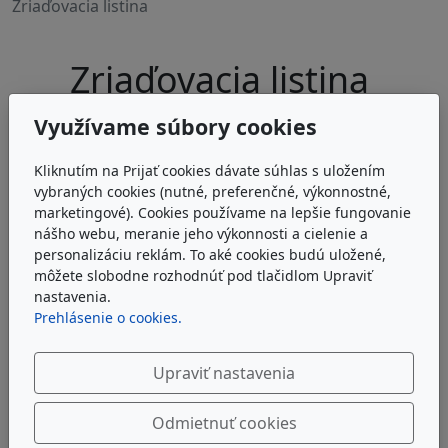
Zriaďovacia listina
Zriaďovacia listina
Využívame súbory cookies
dlaždice
tabuľka
Kliknutím na Prijať cookies dávate súhlas s uložením
vybraných cookies (nutné, preferenčné, výkonnostné,
Zriaďovacia listina ZUŠ Miloša Ruppeldta.pdf
marketingové). Cookies používame na lepšie fungovanie
nášho webu, meranie jeho výkonnosti a cielenie a
26.2.2026
personalizáciu reklám. To aké cookies budú uložené,
PDF
môžete slobodne rozhodnúť pod tlačidlom Upraviť
3,97 MB
nastavenia.
-
Prehlásenie o cookies.
Upraviť nastavenia
Odmietnuť cookies