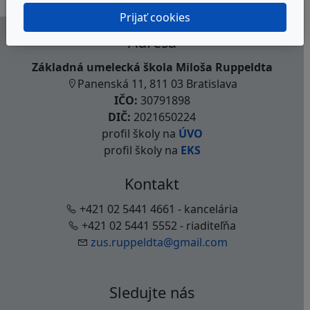
Prijať cookies
Adresa
Základná umelecká škola Miloša Ruppeldta
Panenská 11, 811 03 Bratislava
IČO:
30791898
DIČ:
2021650224
profil školy na
ÚVO
profil školy na
EKS
Kontakt
+421 02 5441 4661 - kancelária
+421 02 5441 5552 - riaditeľňa
zus.ruppeldta@gmail.com
Sledujte nás