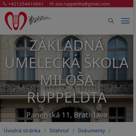
+421254414661
zus.ruppeldta@gmail.com
Hledání
Men
ZÁKLADNÁ
UMELECKÁ ŠKOLA
MILOŠA
RUPPELDTA
Panenská 11, Bratislava
Úvodná stránka
Stiahnuť
Dokumenty