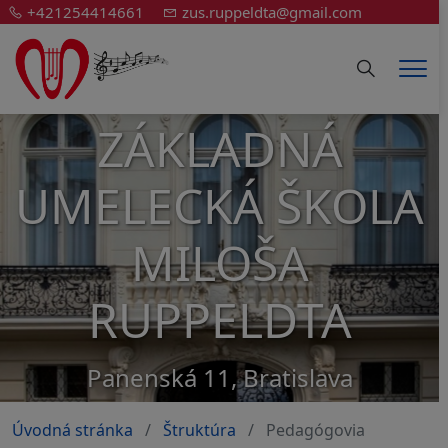
+421254414661
zus.ruppeldta@gmail.com
Hledání
Men
ZÁKLADNÁ
UMELECKÁ ŠKOLA
MILOŠA
RUPPELDTA
Panenská 11, Bratislava
Úvodná stránka
Štruktúra
Pedagógovia