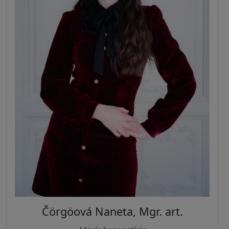
Čörgöová Naneta, Mgr. art.