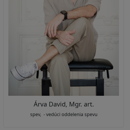
Árva
David
, Mgr. art.
spev, - vedúci oddelenia spevu