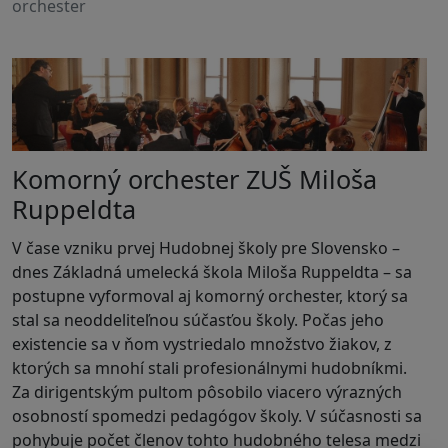
orchester
Komorný orchester ZUŠ Miloša
Ruppeldta
V čase vzniku prvej Hudobnej školy pre Slovensko –
dnes Základná umelecká škola Miloša Ruppeldta – sa
postupne vyformoval aj komorný orchester, ktorý sa
stal sa neoddeliteľnou súčasťou školy. Počas jeho
existencie sa v ňom vystriedalo množstvo žiakov, z
ktorých sa mnohí stali profesionálnymi hudobníkmi.
Za dirigentským pultom pôsobilo viacero výrazných
osobností spomedzi pedagógov školy. V súčasnosti sa
pohybuje počet členov tohto hudobného telesa medzi