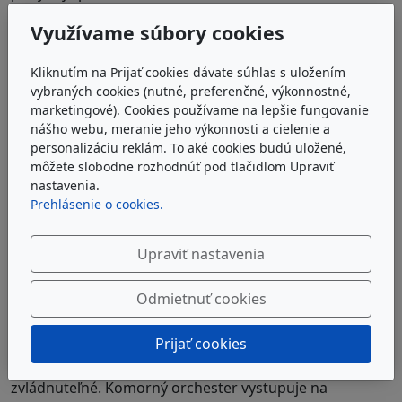
18 až 22 žiakov školy rôznej vekovej kategórie, veľmi
Využívame súbory cookies
často spoluúčinkujú i bývalí absolventi ZUŠ, ktorým
prirástla hudba i orchester k srdcu. Komorný
Kliknutím na Prijať cookies dávate súhlas s uložením
orchester často vystupuje na verejných koncertoch
vybraných cookies (nutné, preferenčné, výkonnostné,
školy, spolupracuje s Bratislavským detským zborom a
marketingové). Cookies používame na lepšie fungovanie
zúčastňuje sa i rôznych kultúrnych podujatí v
nášho webu, meranie jeho výkonnosti a cielenie a
Bratislave.
personalizáciu reklám. To aké cookies budú uložené,
môžete slobodne rozhodnúť pod tlačidlom Upraviť
nastavenia.
Prehlásenie o cookies.
Dirigentom orchestra je
Robert Tišťan
a asistentkou
orchestra
Ľudmila Zápotočná
.
Upraviť nastavenia
Orchester n
avštevujú všetky deti sláčikového
Odmietnuť cookies
oddelenia, ktoré si chcú s chuťou zahrať. Sú to
predovšetkým deti, ktoré navštevujú hodiny huslí a
Prijať cookies
violiončela od 3.ročníka.
Orchester hrá skladby od
baroka až po súčasnosť, ktoré sú orchestrom
zvládnuteľné. Komorný orchester vystupuje na