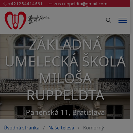
+421254414661
zus.ruppeldta@gmail.com
Hledání
Men
ZÁKLADNÁ
UMELECKÁ ŠKOLA
MILOŠA
RUPPELDTA
Panenská 11, Bratislava
Úvodná stránka
Naše telesá
Komorný