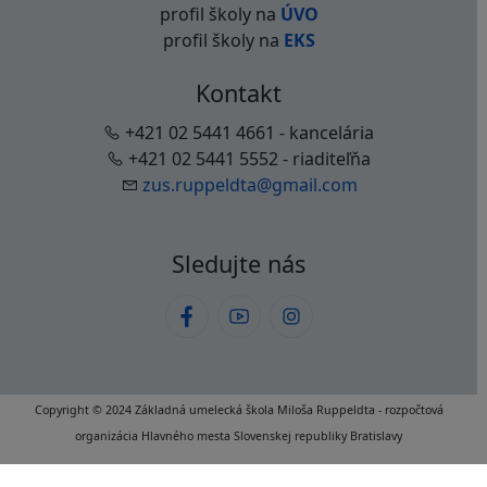
profil školy na
ÚVO
profil školy na
EKS
Kontakt
+421 02 5441 4661 - kancelária
+421 02 5441 5552 - riaditeľňa
zus.ruppeldta@gmail.com
Sledujte nás
Copyright © 2024 Základná umelecká škola Miloša Ruppeldta - rozpočtová
organizácia Hlavného mesta Slovenskej republiky Bratislavy