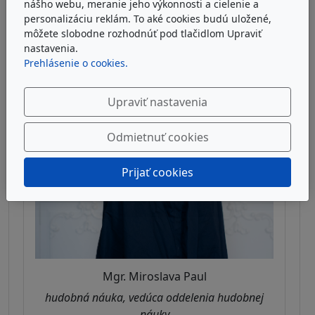
nášho webu, meranie jeho výkonnosti a cielenie a
personalizáciu reklám. To aké cookies budú uložené,
môžete slobodne rozhodnúť pod tlačidlom Upraviť
nastavenia.
Prehlásenie o cookies.
Upraviť nastavenia
Odmietnuť cookies
Prijať cookies
Mgr. Miroslava Paul
hudobná náuka, vedúca oddelenia hudobnej
náuky