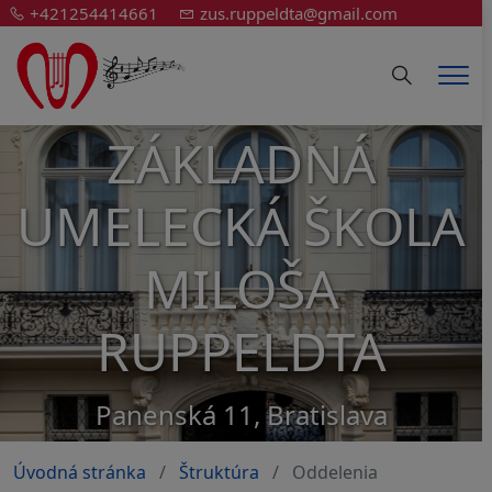
+421254414661
zus.ruppeldta@gmail.com
Hledání
Men
ZÁKLADNÁ
UMELECKÁ ŠKOLA
MILOŠA
RUPPELDTA
Panenská 11, Bratislava
Úvodná stránka
Štruktúra
Oddelenia