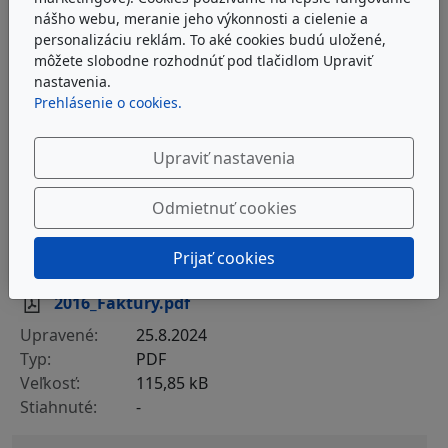
25.8.2024
nášho webu, meranie jeho výkonnosti a cielenie a
PDF
personalizáciu reklám. To aké cookies budú uložené,
116,89 kB
môžete slobodne rozhodnúť pod tlačidlom Upraviť
-
nastavenia.
Prehlásenie o cookies.
2017_Faktury.pdf
Upraviť nastavenia
25.8.2024
PDF
Odmietnuť cookies
128,94 kB
-
Prijať cookies
2016_Faktury.pdf
25.8.2024
PDF
115,85 kB
-