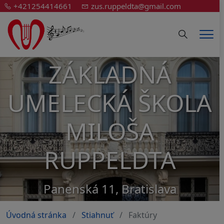
+421254414661
zus.ruppeldta@gmail.com
Hledání
Men
ZÁKLADNÁ
UMELECKÁ ŠKOLA
MILOŠA
RUPPELDTA
Panenská 11, Bratislava
Úvodná stránka
Stiahnuť
Faktúry