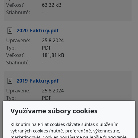
63,32 kB
-
2020_Faktury.pdf
25.8.2024
PDF
181,81 kB
-
2019_Faktury.pdf
25.8.2024
PDF
178,79 kB
Využívame súbory cookies
-
Kliknutím na Prijať cookies dávate súhlas s uložením
2018_Faktury.pdf
vybraných cookies (nutné, preferenčné, výkonnostné,
marketingové). Cookies používame na lepšie fungovanie