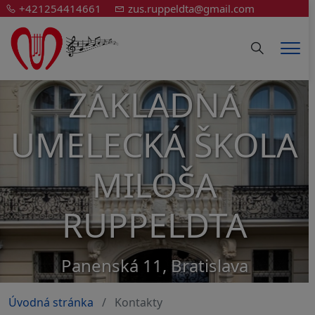
+421254414661
zus.ruppeldta@gmail.com
Hledání
Men
ZÁKLADNÁ
UMELECKÁ ŠKOLA
MILOŠA
RUPPELDTA
Panenská 11, Bratislava
Úvodná stránka
Kontakty