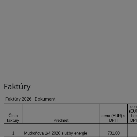
tislava
Úvodná
stránka
Zmluvy,
faktúry
a
objednávky
Faktúry
Faktúry