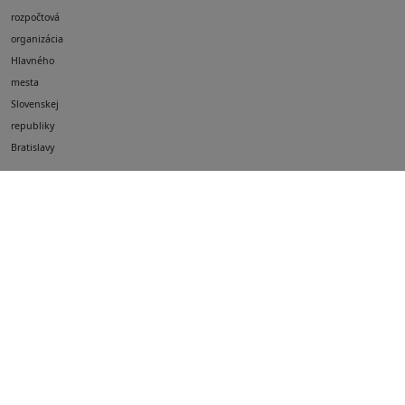
rozpočtová
organizácia
Hlavného
mesta
Slovenskej
republiky
Bratislavy