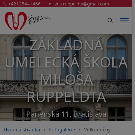
+421254414661
zus.ruppeldta@gmail.com
Hledání
Men
ZÁKLADNÁ
UMELECKÁ ŠKOLA
MILOŠA
RUPPELDTA
Panenská 11, Bratislava
Úvodná stránka
Fotogalérie
Veľkonočný