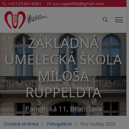
+421254414661
zus.ruppeldta@gmail.com
Hledání
Men
ZÁKLADNÁ
UMELECKÁ ŠKOLA
MILOŠA
RUPPELDTA
Panenská 11, Bratislava
Úvodná stránka
Fotogalérie
Noc hudby 2026