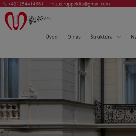
+421254414661
zus.ruppeldta@gmail.com
Úvod
O nás
Štruktúra
Na