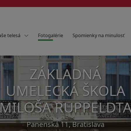
še telesá
Fotogalérie
Spomienky na minulosť
ZÁKLADNÁ
UMELECKÁ ŠKOLA
MILOŠA RUPPELDT
Panenská 11, Bratislava