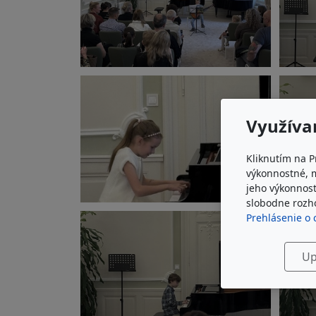
Využíva
Kliknutím na P
výkonnostné, 
jeho výkonnost
slobodne rozho
Prehlásenie o 
Up