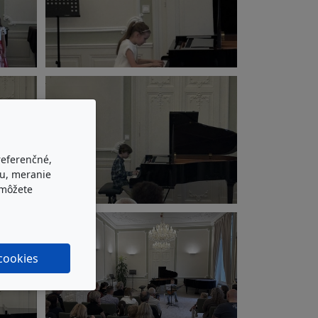
referenčné,
bu, meranie
 môžete
 cookies