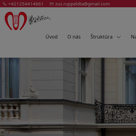
+421254414661
zus.ruppeldta@gmail.com
Úvod
O nás
Štruktúra
Na