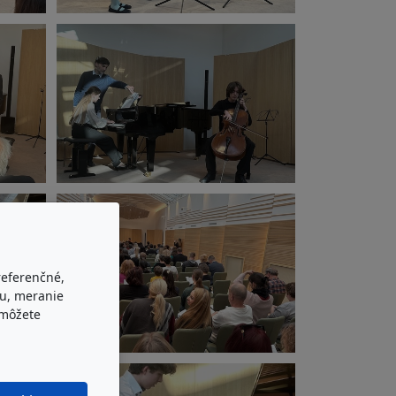
referenčné,
bu, meranie
 môžete