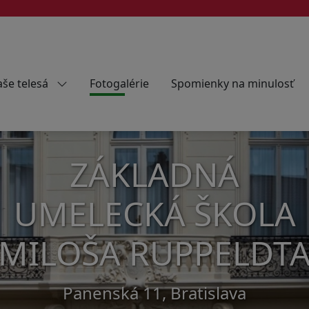
še telesá
Fotogalérie
Spomienky na minulosť
ZÁKLADNÁ
UMELECKÁ ŠKOLA
MILOŠA RUPPELDT
Panenská 11, Bratislava