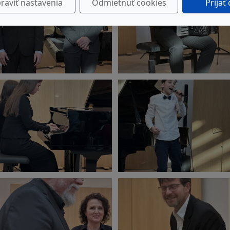
raviť nastavenia
Odmietnuť cookies
Prijať