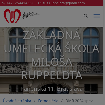
+421254414661
zus.ruppeldta@gmail.com
Hledání
Men
ZÁKLADNÁ
UMELECKÁ ŠKOLA
MILOŠA
RUPPELDTA
Panenská 11, Bratislava
Úvodná stránka
Fotogalérie
DMR 2024 spev