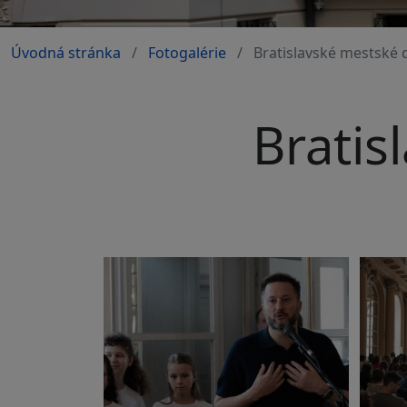
Úvodná stránka
Fotogalérie
Bratislavské mestské 
Bratis