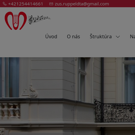
+421254414661
zus.ruppeldta@gmail.com
Úvod
O nás
Štruktúra
Na