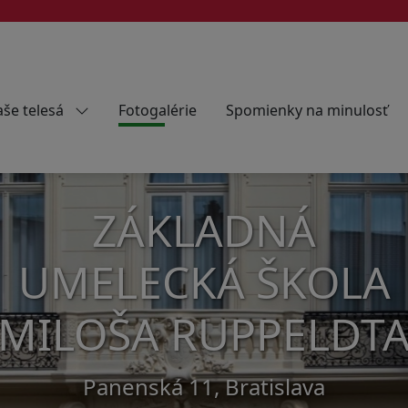
še telesá
Fotogalérie
Spomienky na minulosť
ZÁKLADNÁ
UMELECKÁ ŠKOLA
MILOŠA RUPPELDT
Panenská 11, Bratislava