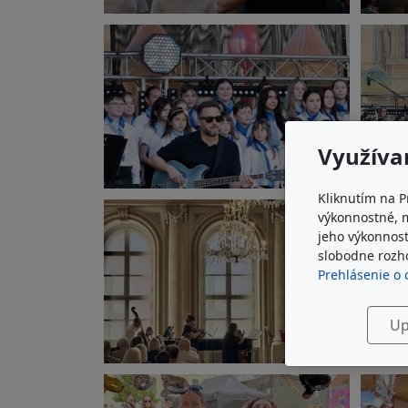
Využíva
Kliknutím na P
výkonnostné, 
jeho výkonnost
slobodne rozho
Prehlásenie o 
Up