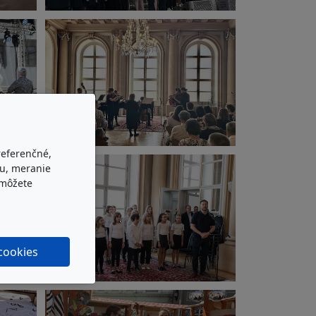
referenčné,
bu, meranie
 môžete
 cookies