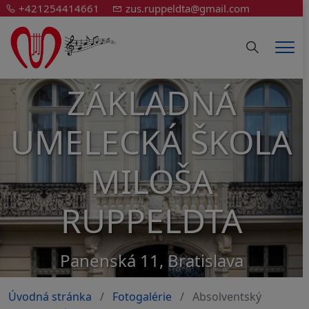
+421254414661
zus.ruppeldta@gmail.com
Hledání
Men
ZÁKLADNÁ
UMELECKÁ ŠKOLA
MILOŠA
RUPPELDTA
Panenská 11, Bratislava
Úvodná stránka
Fotogalérie
Absolventský