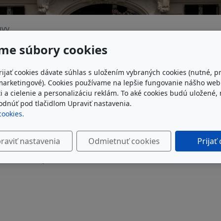
uvy
me súbory cookies
rijať cookies dávate súhlas s uložením vybraných cookies (nutné, p
marketingové). Cookies používame na lepšie fungovanie nášho we
i a cielenie a personalizáciu reklám. To aké cookies budú uložené,
Zmluvy uzatvo
umeleckej školy Miloša Ruppeldta od 1.1.2011.
dnúť pod tlačidlom Upraviť nastavenia.
gister zmlúv (CRZ) je zoznamom zmlúv uzatvorených minist
cookies.
adenými organizáciami týchto inštitúcií. Podľa
zákona 546/
raviť nastavenia
Odmietnuť cookies
Prijať
novom okne)