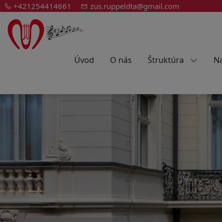
+421254414661
zus.ruppeldta@gmail.com
Úvod
O nás
Štruktúra
Na