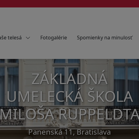
še telesá
Fotogalérie
Spomienky na minulosť
ZÁKLADNÁ
UMELECKÁ ŠKOLA
MILOŠA RUPPELDT
Panenská 11, Bratislava